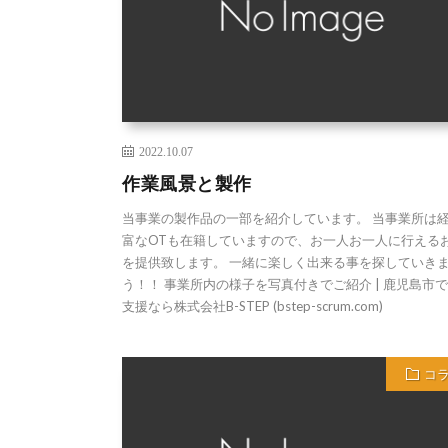
2022.10.07
作業風景と製作
当事業の製作品の一部を紹介しています。 当事業所は
富なOTも在籍していますので、お一人お一人に行える
を提供致します。 一緒に楽しく出来る事を探していき
う！！ 事業所内の様子を写真付きでご紹介 | 鹿児島市
支援なら株式会社B-STEP (bstep-scrum.com)
コ