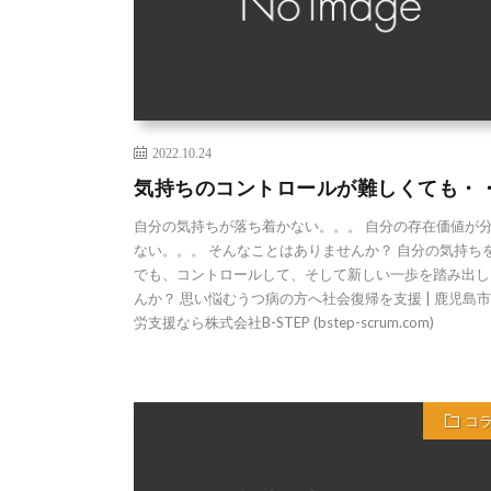
2022.10.24
気持ちのコントロールが難しくても・
自分の気持ちが落ち着かない。。。 自分の存在価値が
ない。。。 そんなことはありませんか？ 自分の気持ち
でも、コントロールして、そして新しい一歩を踏み出し
んか？ 思い悩むうつ病の方へ社会復帰を支援 | 鹿児島
労支援なら株式会社B-STEP (bstep-scrum.com)
コ