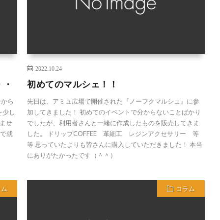
2022.10.24
・・
初めてのマルシェ！！
分から
先日は、アミュ広場で開催された『ノーフクマルシェ』に参
を少し
加してきました！ 初めてのイベントで分からないことばかり
ませ
でしたが、利用者さんと一緒に作成したものを販売してきま
市で就
した。 ドリップCOFFEE 革細工 レジンアクセサリー 等
等 思っていたよりも皆さんに購入していただきました！ 本当
にありがたかったです（＾＾）
ラム
コラム