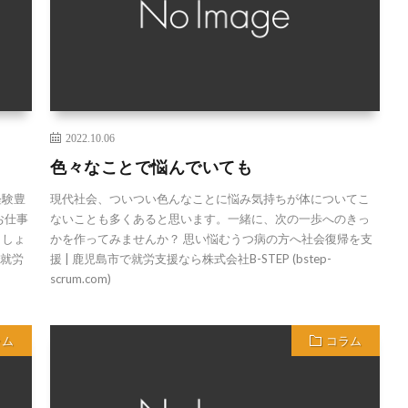
2022.10.06
色々なことで悩んでいても
経験豊
現代社会、ついつい色んなことに悩み気持ちが体についてこ
お仕事
ないことも多くあると思います。一緒に、次の一歩へのきっ
ましょ
かを作ってみませんか？ 思い悩むうつ病の方へ社会復帰を支
で就労
援 | 鹿児島市で就労支援なら株式会社B-STEP (bstep-
scrum.com)
ラム
コラム